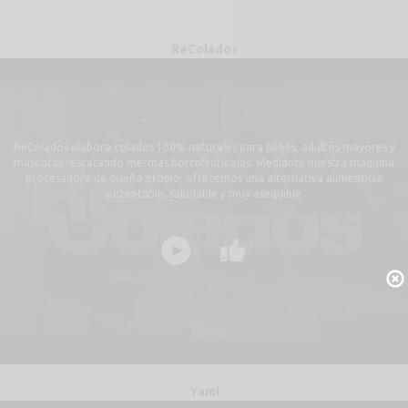
ReColados
ReColados elabora colados 100% naturales para bebés, adultos mayores y
mascotas rescatando mermas hortofrutícolas. Mediante nuestra máquina
procesadora de diseño propio, ofrecemos una alternativa alimenticia
sustentable, saludable y muy asequible.
Yami